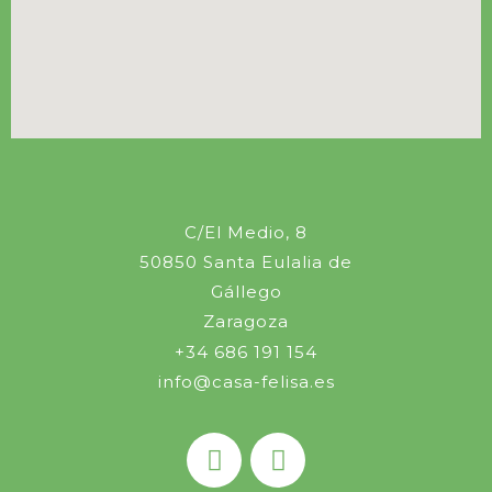
C/El Medio, 8
50850 Santa Eulalia de
Gállego
Zaragoza
+34 686 191 154
info@casa-felisa.es
I
T
n
r